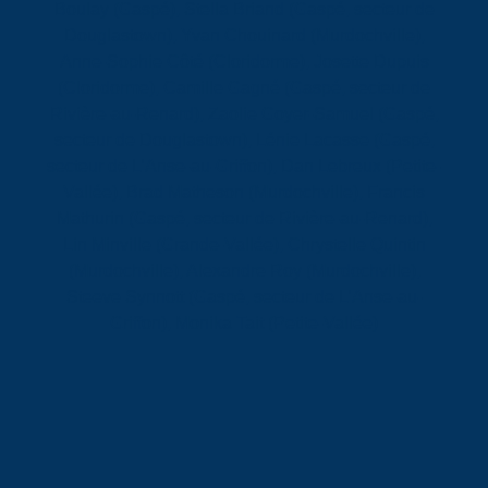
Boulay (Gaspé), Stella Briand (Gaspé, secteur de
Douglastown), Yvan Chouinard (Murdochville),
Anne-Sophie Côté (Cloridorme), Josette Dupuis
(Cloridorme), Camille Gagné (Gaspé, secteur de
Rivière-au-Renard), Zaolie Goyer-Samuel (Gaspé,
secteur de Douglastown), Lénie Lacasse (Gaspé,
secteur de L’Anse-au-Griffon), Dan Lebreux (Petite-
Vallée), Brad Matheson (Murdochville), Francis
Mathurin (Gaspé, secteur de Rivière-au-Renard),
Lin Minville (Grande-Vallée), Chrystelle Quintin
(Murdochville), Alexandre Roy (Murdochville),
Steeve Synnott (Gaspé, secteur de L’Anse-au-
Griffon), Monika Tait (Petite-Vallée)