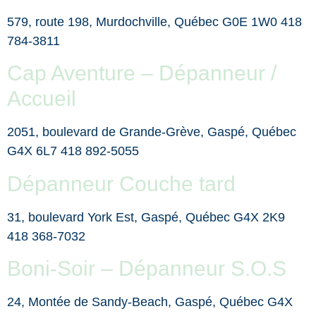
579, route 198, Murdochville, Québec G0E 1W0 418
784-3811
Cap Aventure – Dépanneur /
Accueil
2051, boulevard de Grande-Grève, Gaspé, Québec
G4X 6L7 418 892-5055
Dépanneur Couche tard
31, boulevard York Est, Gaspé, Québec G4X 2K9
418 368-7032
Boni-Soir – Dépanneur S.O.S
24, Montée de Sandy-Beach, Gaspé, Québec G4X