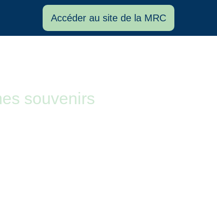
Accéder au site de la MRC
es souvenirs