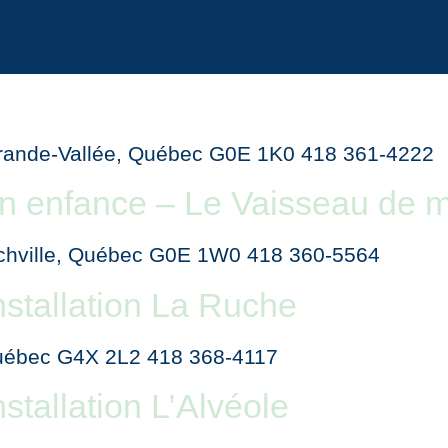
 Grande-Vallée, Québec G0E 1K0 418 361-4222
 enfance – Le Vaisseau de m
ochville, Québec G0E 1W0 418 360-5564
stallation La Ruche
Québec G4X 2L2 418 368-4117
stallation L’Alvéole