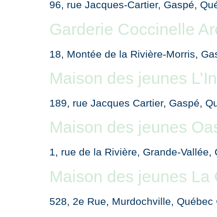
96, rue Jacques-Cartier, Gaspé, Q
Garderie Coccinelle Arc
18, Montée de la Rivière-Morris, 
Maison des jeunes L’I
189, rue Jacques Cartier, Gaspé, 
Maison des jeunes Oas
1, rue de la Rivière, Grande-Vallé
Maison des jeunes La 
528, 2e Rue, Murdochville, Québe