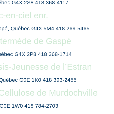
uébec G4X 2S8 418 368-4117
-en-ciel enr.
Gaspé, Québec G4X 5M4 418 269-5465
ntermède de Gaspé
Québec G4X 2P8 418 368-1714
is-Jeunesse de l’Estran
e, Québec G0E 1K0 418 393-2455
Cellulose de Murdochville
c G0E 1W0 418 784-2703