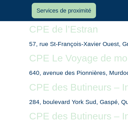
Services de proximité
CPE de l’Estran
57, rue St-François-Xavier Ouest,
CPE Le Voyage de mon
640, avenue des Pionnières, Murd
CPE des Butineurs – In
284, boulevard York Sud, Gaspé, 
CPE des Butineurs – In