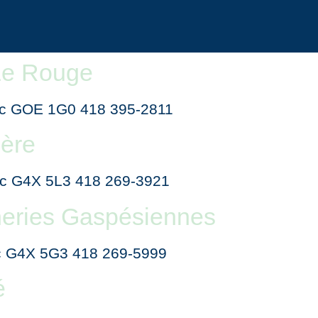
Le Rouge
bec GOE 1G0 418 395-2811
ière
bec G4X 5L3 418 269-3921
heries Gaspésiennes
bec G4X 5G3 418 269-5999
é