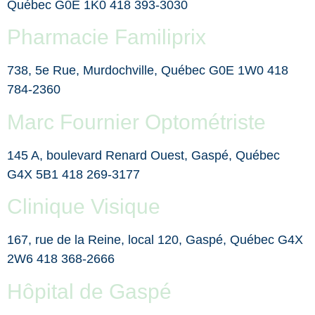
Québec G0E 1K0 418 393-3030
Pharmacie Familiprix
738, 5e Rue, Murdochville, Québec G0E 1W0 418
784-2360
Marc Fournier Optométriste
145 A, boulevard Renard Ouest, Gaspé, Québec
G4X 5B1 418 269-3177
Clinique Visique
167, rue de la Reine, local 120, Gaspé, Québec G4X
2W6 418 368-2666
Hôpital de Gaspé