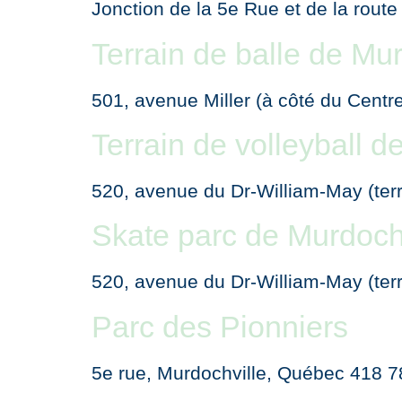
Jonction de la 5e Rue et de la rou
Terrain de balle de Mur
501, avenue Miller (à côté du Cent
Terrain de volleyball d
520, avenue du Dr-William-May (ter
Skate parc de Murdoch
520, avenue du Dr-William-May (ter
Parc des Pionniers
5e rue, Murdochville, Québec 418 