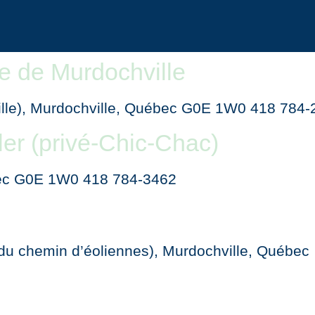
e de Murdochville
 ville), Murdochville, Québec G0E 1W0 418 784
ler (privé-Chic-Chac)
bec G0E 1W0 418 784-3462
du chemin d’éoliennes), Murdochville, Québec