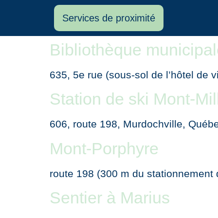
Services de proximité
Bibliothèque municipal
635, 5e rue (sous-sol de l’hôtel de
Station de ski Mont-Mil
606, route 198, Murdochville, Qué
Mont-Porphyre
route 198 (300 m du stationnement 
Sentier à Marius