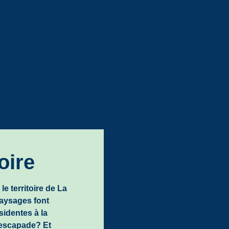
oire
le territoire de La
aysages font
sidentes à la
 escapade? Et