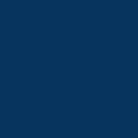
Personnes intervenant dans les vidéos : Kamille Bonenfa
(Gaspé, secteur de Douglastown), Yvan Chouinard (Murdo
Camille Gagné (Gaspé, secteur de Rivière-au-Renard), Zao
secteur de L’Anse-au-Griffon), Dan Lebreux (Petite-Vallée),
au-Renard), Lin Minville (Grande-Vallée), Chrystelle Quin
secteur de L’Anse-au-