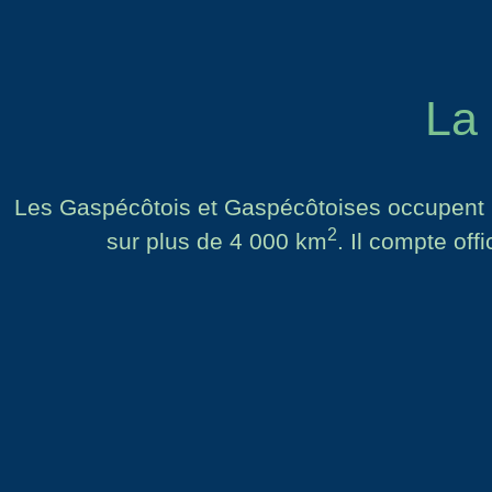
La
Les Gaspécôtois et Gaspécôtoises occupent un
2
sur plus de 4 000 km
. Il compte off