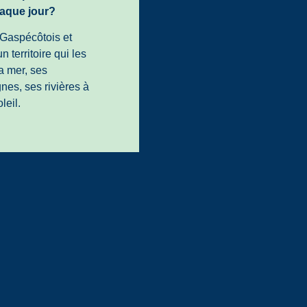
haque jour?
 Gaspécôtois et
 territoire qui les
a mer, ses
es, ses rivières à
leil.