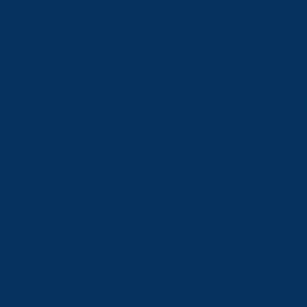
nt (Gaspé, secteur de Douglastown), Steve Boulay (Gaspé), Stel
chville), Anne-Sophie Côté (Cloridorme), Josette Dupuis (Clor
lie Goyer-Samuel (Gaspé, secteur de Douglastown), Lénie Lac
 Brad Matheson (Murdochville), Francis Mathurin (Gaspé, secteur
tin (Murdochville), Alexandre Roy (Murdochville), Steeve Synno
Griffon), Monika Tait (Petite-Vallée)